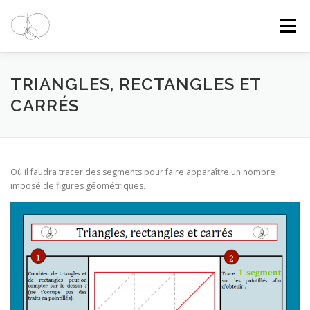
Aller
au
Menu
contenu
ACTUALITÉS
CYCLES
TRIANGLES, RECTANGLES ET
CARRÉS
PRATIQUES PÉDAGOGIQUES
NOTRE ÉQUIPE
Où il faudra tracer des segments pour faire apparaître un nombre
CONTACT
imposé de figures géométriques.