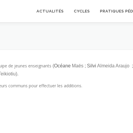
ACTUALITÉS
CYCLES
PRATIQUES PÉ
équipe de jeunes enseignants
(
Océane
Maës ;
Silvi
Almeida Araujo ;
eikiotiu).
eurs communs pour effectuer les additions.