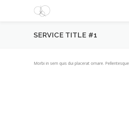
Aller
au
contenu
SERVICE TITLE #1
Morbi in sem quis dui placerat ornare. Pellentesque 