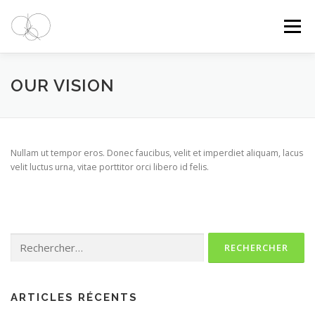
Aller
au
Menu
contenu
ACTUALITÉS
CYCLES
OUR VISION
PRATIQUES PÉDAGOGIQUES
NOTRE ÉQUIPE
Nullam ut tempor eros. Donec faucibus, velit et imperdiet aliquam, lacus
velit luctus urna, vitae porttitor orci libero id felis.
CONTACT
Rechercher :
ARTICLES RÉCENTS