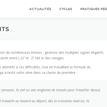
ACTUALITÉS
CYCLES
PRATIQUES PÉ
NTS
asion de nombreuses erreurs : gestions des multiples signes négatifs,
ente entre (-2)² et -2² fait ici des ravages.
attentifs à ces difficultés, tout en travaillant la formule du
qui a testé cette série dans sa classe de première :
te semaine. Ils ont eu une vingtaine de minute pour travailler dessus
t travaillé au hasard au départ, dès la troisième matrice, ils