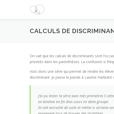
Aller
au
contenu
CALCULS DE DISCRIMINA
On sait que les calculs de discriminants sont l’occ
priorités dans les parenthèses. La confusion si fréqu
Voici donc une série qui permet de rendre les élèves 
discriminant. Je passe la parole à Laurine Harbulot 
J’ai pu tester la série avec mes premières S cet
en binôme en fin d’un cours en demi-groupe.
Ils ont accroché de suite et même si certains on
essayaient tous de trouver des stratégies.